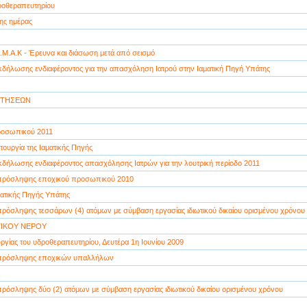
ροθεραπευτηρίου
ης ημέρας
.Μ.Α.Κ - Έρευνα και διάσωση μετά από σεισμό
δήλωσης ενδιαφέροντος για την απασχόληση Ιατρού στην Ιαματική Πηγή Υπάτης
ΙΤΗΣΕΩΝ
οσωπικού 2011
ιτουργία της Ιαματικής Πηγής
δήλωσης ενδιαφέροντος απασχόλησης Ιατρών για την λουτρική περίοδο 2011
πρόσληψης εποχικού προσωπικού 2010
ατικής Πηγής Υπάτης
ρόσληψης τεσσάρων (4) ατόμων με σύμβαση εργασίας ιδιωτικού δικαίου ορισμένου χρόνου
ΤΙΚΟΥ ΝΕΡΟΥ
ργίας του υδροθεραπευτηρίου, Δευτέρα 1η Ιουνίου 2009
πρόσληψης εποχικών υπαλλήλων
ρόσληψης δύο (2) ατόμων με σύμβαση εργασίας ιδιωτικού δικαίου ορισμένου χρόνου