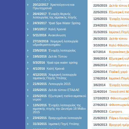
20/12/2017
Χριστούγεννα και
22/5/2015
Δελτίο τύπου
Πρωτοχρονιά
22/5/2015
Εξωτερική πισ
26/4/2017
Έναρξη θερινής
λειτουργίας της ιαματικής πηγής
12/5/2015
Έναρξη λειτου
24/3/2017
Ypati Spa Water Spring
23/4/2015
Βραχυχρόνια λ
19/1/2017
Καλή Χρονιά
31/3/2015
Ιαματική Πηγ
5/11/2016
Ανακοίνωση
26/3/2015
Δελτίο τύπου
27/10/2016
Χειμερινή λειτουργία
υδροθεραπευτηρίου
3/10/2014
Καλό Φθινόπ
23/5/2016
Έναρξη λειτουργίας
6/7/2014
Κυριακάτικη β
19/5/2016
Δελτίο Τύπου
30/6/2014
Εξωτερική κολ
5/3/2016
Ypati spa water spring
28/6/2014
Συνεχόμενο ωρ
4/1/2016
Καλή Χρονιά
22/6/2014
Παιδική χαρά
4/12/2015
Χειμερινή λειτουργία
Ιαματικής Πηγής Υπάτης
17/6/2014
Ιαματική Πηγ
21/9/2015
Λειτουργία 2015
3/6/2014
Έναρξη λειτου
22/5/2015
Δελτίο τύπου ΕΤΑΔ ΑΕ
11/4/2014
Ξεκινά από Μ.
22/5/2015
Εξωτερική πισίνα ιαματικού
17/10/2013
Φθινοπωρινή
νερού
27/9/2013
Φθινοπωρινός
12/5/2015
Έναρξη λειτουργίας της
ιαματικής πηγής την Δευτέρα 18 Μαΐου
25/9/2013
Campers
2015
23/4/2015
Βραχυχρόνια λειτουργία
21/9/2013
Πάρκο Λουτρ
31/3/2015
Ιαματική Πηγή Υπάτης
16/9/2013
Βροχερή ημέρ