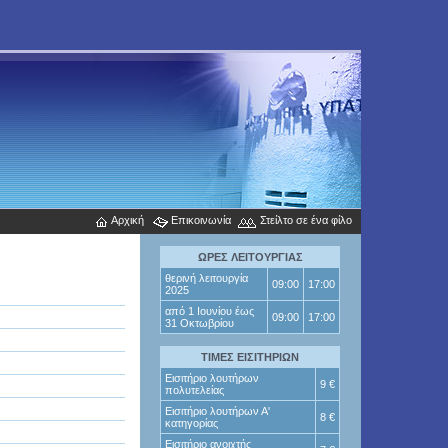
Αρχική
Επικοινωνία
Στείλτο σε ένα φίλο
ΩΡΕΣ
ΛΕΙΤΟΥΡΓΙΑΣ
θερινή λειτουργία
09:00
17:00
2025
από 1 Ιουνίου έως
09:00
17:00
31 Οκτωβρίου
ΤΙΜΕΣ ΕΙΣΙΤΗΡΙΩΝ
Εισιτήριo λουτήρων
9 €
πολυτελείας
Εισιτήριο λουτήρων Α'
8 €
κατηγορίας
Εισιτήριο ανοιχτής