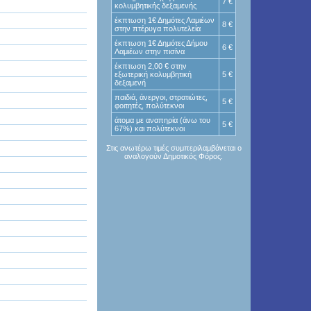
7 €
κολυμβητικής δεξαμενής
έκπτωση 1€ Δημότες Λαμιέων
8 €
στην πτέρυγα πολυτελεία
έκπτωση 1€ Δημότες Δήμου
6 €
Λαμιέων στην πισίνα
έκπτωση 2,00 € στην
εξωτερική κολυμβητική
5 €
δεξαμενή
παιδιά, άνεργοι, στρατιώτες,
5 €
φοιτητές, πολύτεκνοι
άτομα με αναπηρία (άνω του
5 €
67%) και πολύτεκνοι
Στις ανωτέρω τιμές συμπεριλαμβάνεται ο
αναλογούν Δημοτικός Φόρος.