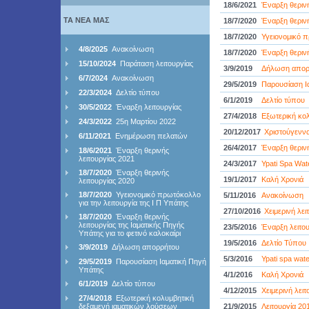
18/6/2021
Έναρξη θερινή
ΤΑ ΝΕΑ ΜΑΣ
18/7/2020
Έναρξη θερινή
18/7/2020
Υγειονομικό π
4/8/2025
Ανακοίνωση
18/7/2020
Έναρξη θερινή
15/10/2024
Παράταση λειτουργίας
3/9/2019
Δήλωση απορ
6/7/2024
Ανακοίνωση
29/5/2019
Παρουσίαση Ι
22/3/2024
Δελτίο τύπου
6/1/2019
Δελτίο τύπου
30/5/2022
Έναρξη λειτουργίας
27/4/2018
Εξωτερική κο
24/3/2022
25η Μαρτίου 2022
20/12/2017
Χριστούγεννα
6/11/2021
Ενημέρωση πελατών
26/4/2017
Έναρξη θερινή
18/6/2021
Έναρξη θερινής
λειτουργίας 2021
24/3/2017
Ypati Spa Wat
18/7/2020
Έναρξη θερινής
19/1/2017
Καλή Χρονιά
λειτουργίας 2020
18/7/2020
Υγειονομικό πρωτόκολλο
5/11/2016
Ανακοίνωση
για την λειτουργία της Ι Π Υπάτης
27/10/2016
Χειμερινή λε
18/7/2020
Έναρξη θερινής
λειτουργίας της Ιαματικής Πηγής
23/5/2016
Έναρξη λειτου
Υπάτης για το φετινό καλοκαίρι
19/5/2016
Δελτίο Τύπου
3/9/2019
Δήλωση απορρήτου
5/3/2016
Ypati spa wate
29/5/2019
Παρουσίαση Ιαματική Πηγή
Υπάτης
4/1/2016
Καλή Χρονιά
6/1/2019
Δελτίο τύπου
4/12/2015
Χειμερινή λει
27/4/2018
Εξωτερική κολυμβητική
δεξαμενή ιαματικών λούσεων
21/9/2015
Λειτουργία 20