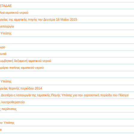
 ΕΤΑΔ ΑΕ
ίνα ιαματικού νερού
ργίας της ιαματικής πηγής την Δευτέρα 18 Μαΐου 2015
ειτουργία
ή Υπάτης
ωρο
ουτιά
υμβητική δεξαμενή ιαματικού νερού
άριο πισίνας ιαματικού νερού
ή Υπάτης
ργίας θερινής περιόδου 2014
 Δευτέρα η λειτουργία της Ιαματικής Πηγής Υπάτης για την εορταστική περίοδο του Πάσχα
 λουτροθεραπεία
 περίπατος
ών Υπάτης
α