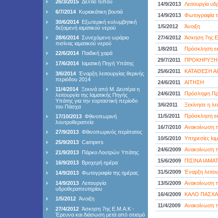
26/3/2015
Δελτίο τύπου
14/9/2013
Λειτουργία υδ
6/7/2014
Κυριακάτικη βουτιά
14/9/2013
Φωτογραφία τ
30/6/2014
Εξωτερική κολυμβητική
1/5/2012
Άνοιξη
δεξαμενή ιαματικού νερού
28/6/2014
Συνεχόμενο ωράριο
27/4/2012
Άσκηση 7ης Ε
πισίνας ιαματικού νερού
1/8/2011
Πρόσκληση εκ
22/6/2014
Παιδική χαρά
29/7/2011
ΠΡΟΚΗΡΥΞΗ
17/6/2014
Ιαματική Πηγή Υπάτης
25/6/2011
ΚΑΤΑΘΕΣΗ Α
3/6/2014
Έναρξη λειτουργίας θερινής
περιόδου 2014
24/6/2011
ΑΙΤΗΣΗ
11/4/2014
Ξεκινά από Μ. Δευτέρα η
24/6/2011
Πρόσληψη Πρ
λειτουργία της Ιαματικής Πηγής
Υπάτης για την εορταστική περίοδο
3/6/2011
Ξεκίνησε η λε
του Πάσχα
11/5/2011
Πρόσκληση εκ
17/10/2013
Φθινοπωρινή
λουτροθεραπεία
16/7/2010
Ανακοίνωση 
27/9/2013
Φθινοπωρινός περίπατος
10/5/2010
Υπηρεσίες Ιαμ
25/9/2013
Campers
24/6/2009
Ανακοίνωση π
21/9/2013
Πάρκο Λουτρών Υπάτης
15/6/2009
ΠΙΣΙΝΑ ΙΑΜΑ
16/9/2013
Βροχερή ημέρα
31/5/2009
Έναρξη λειτου
14/9/2013
Φωτογραφία της ημέρας
14/9/2013
Λειτουργία
13/5/2009
Ανακοίνωση 
υδροθεραπευτηρίου
16/4/2009
ΚΑΛΟ ΠΑΣΧΑ
1/5/2012
Άνοιξη
11/4/2009
Ανακοίνωση π
27/4/2012
Άσκηση 7ης Ε.Μ.Α.Κ -
Έρευνα και διάσωση μετά από σεισμό