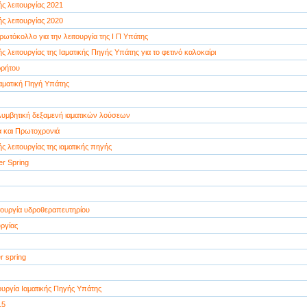
ς λειτουργίας 2021
ς λειτουργίας 2020
ρωτόκολλο για την λειτουργία της Ι Π Υπάτης
ς λειτουργίας της Ιαματικής Πηγής Υπάτης για το φετινό καλοκαίρι
ρήτου
αματική Πηγή Υπάτης
λυμβητική δεξαμενή ιαματικών λούσεων
 και Πρωτοχρονιά
ς λειτουργίας της ιαματικής πηγής
er Spring
ιτουργία υδροθεραπευτηρίου
ργίας
r spring
τουργία Ιαματικής Πηγής Υπάτης
15