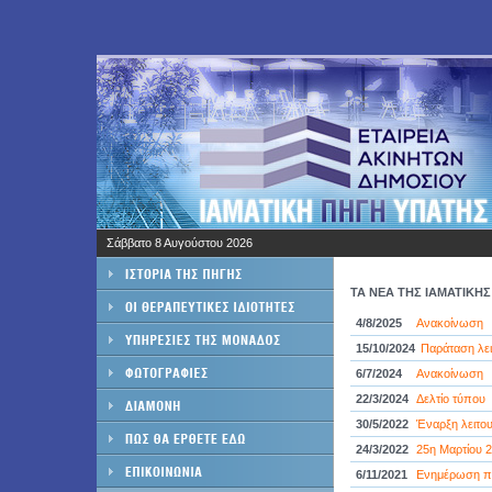
Σάββατο 8 Αυγούστου 2026
ΤΑ ΝΕΑ ΤΗΣ ΙΑΜΑΤΙΚΗ
4/8/2025
Ανακοίνωση
15/10/2024
Παράταση λει
6/7/2024
Ανακοίνωση
22/3/2024
Δελτίο τύπου
30/5/2022
Έναρξη λειτου
24/3/2022
25η Μαρτίου 
6/11/2021
Ενημέρωση π