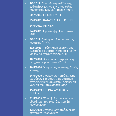
1/8/2011
Πρόσκληση εκδήλωσης
ενδιαφέροντος για την απασχόληση
Ιατρού στην Ιαματική Πηγή Υπάτης
29/7/2011
ΠΡΟΚΗΡΥΞΗ
25/6/2011
ΚΑΤΑΘΕΣΗ ΑΙΤΗΣΕΩΝ
24/6/2011
ΑΙΤΗΣΗ
24/6/2011
Πρόσληψη Προσωπικού
2011
3/6/2011
Ξεκίνησε η λειτουργία της
Ιαματικής Πηγής
11/5/2011
Πρόσκληση εκδήλωσης
ενδιαφέροντος απασχόλησης Ιατρών
για την λουτρική περίοδο 2011
16/7/2010
Ανακοίνωση πρόσληψης
εποχικού προσωπικού 2010
10/5/2010
Υπηρεσίες Ιαματικής Πηγής
Υπάτης
24/6/2009
Ανακοίνωση πρόσληψης
τεσσάρων (4) ατόμων με σύμβαση
εργασίας ιδιωτικού δικαίου ορισμένου
χρόνου του υποκαταστήματος
15/6/2009
ΠΙΣΙΝΑ ΙΑΜΑΤΙΚΟΥ
ΝΕΡΟΥ
31/5/2009
Έναρξη λειτουργίας του
υδροθεραπευτηρίου, Δευτέρα 1η
Ιουνίου 2009
13/5/2009
Ανακοίνωση πρόσληψης
εποχικών υπαλλήλων